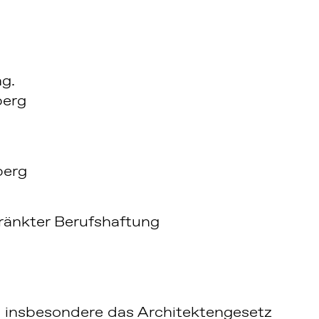
ng.
berg
berg
ränkter Berufshaftung
 insbesondere das Architektengesetz