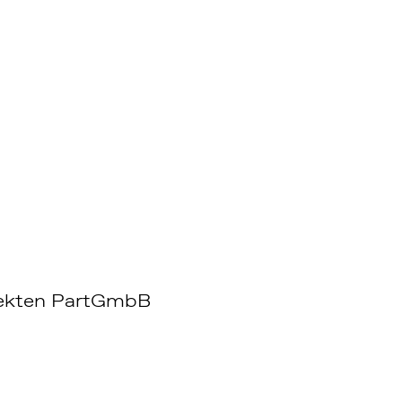
Anerke
Kindertagess
ekten PartGmbB